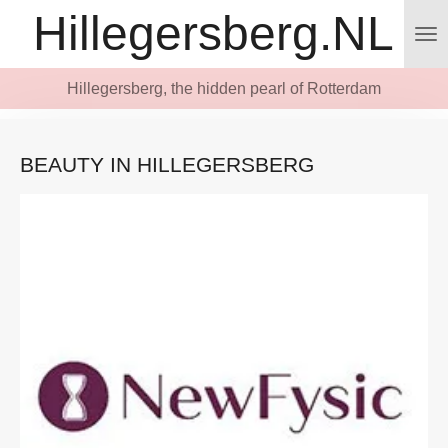
Hillegersberg.NL
Ga
direct
naar
Hillegersberg, the hidden pearl of Rotterdam
de
hoofdinhoud
BEAUTY IN HILLEGERSBERG