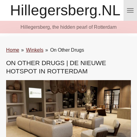
Hillegersberg.NL
Ga
direct
naar
Hillegersberg, the hidden pearl of Rotterdam
de
hoofdinhoud
Home
»
Winkels
»
On Other Drugs
ON OTHER DRUGS | DE NIEUWE
HOTSPOT IN ROTTERDAM