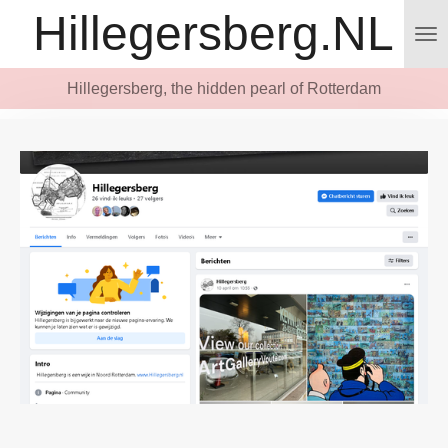
Hillegersberg.NL
Ga
direct
naar
Hillegersberg, the hidden pearl of Rotterdam
de
hoofdinhoud