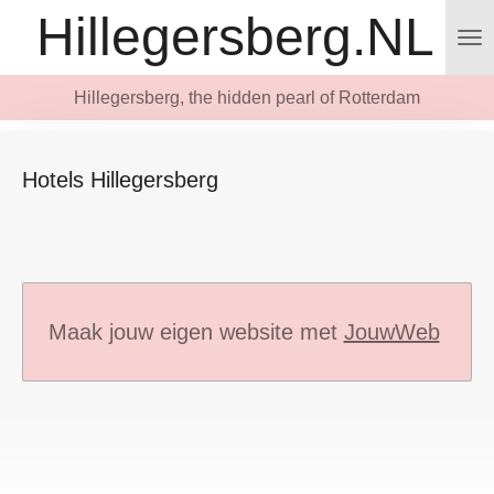
Hillegersberg.NL
Ga
direct
naar
Hillegersberg, the hidden pearl of Rotterdam
de
hoofdinhoud
Hotels Hillegersberg
Maak jouw eigen website met
JouwWeb