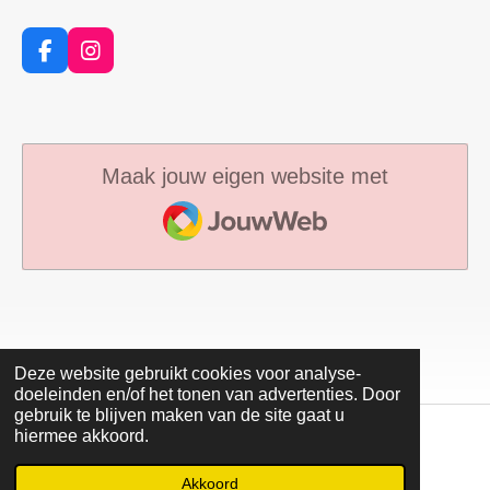
F
I
a
n
c
s
e
t
b
a
o
g
Maak jouw eigen website met
o
r
JouwWeb
k
a
m
Deze website gebruikt cookies voor analyse-
doeleinden en/of het tonen van advertenties. Door
gebruik te blijven maken van de site gaat u
hiermee akkoord.
© 2023 - 2026 Hillegersberg.NL
Powered by
JouwWeb
Akkoord