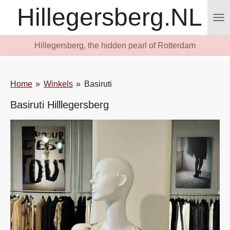
Hillegersberg.NL
Ga
direct
naar
Hillegersberg, the hidden pearl of Rotterdam
de
hoofdinhoud
Home
»
Winkels
»
Basiruti
Basiruti Hilllegersberg