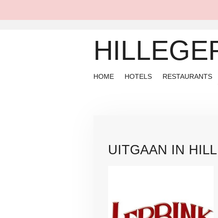
Ga
direct
naar
HILLEGE
de
hoofdinhoud
HOME
HOTELS
RESTAURANTS
UITGAAN IN HI